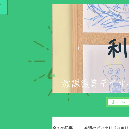
​
​​放課後等デイ
ホーム
全ての記事
今週のビックリドッキリお