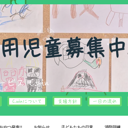
利用児童募集
サービス
C.win
C.winについて
支援方針
一日の流れ
やつ発進!!
お知らせ
子どもたちの日常
消防訓練