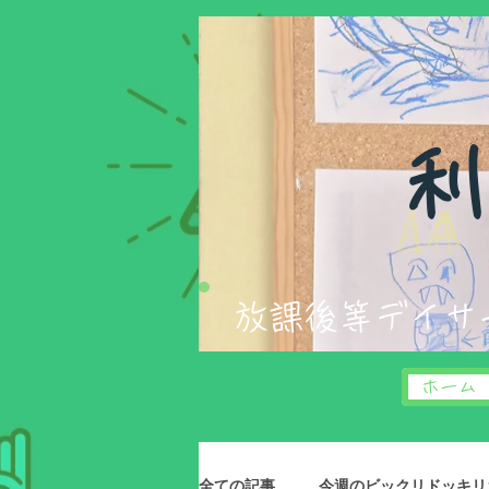
​
​​放課後等デイ
ホーム
全ての記事
今週のビックリドッキリお