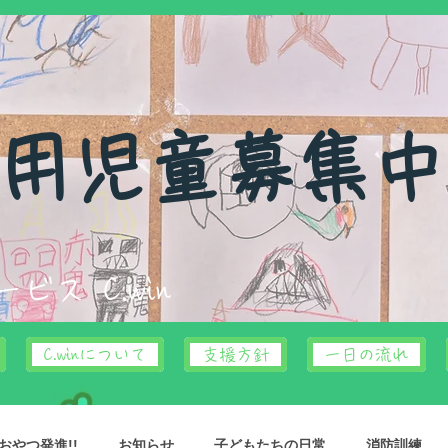
利用児童募集
サービス
C.win
C.winについて
支援方針
一日の流れ
やつ発進!!
お知らせ
子どもたちの日常
消防訓練