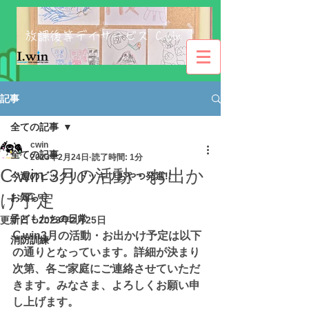
​​放課後等デイサービス
C.win
記事
全ての記事
cwin
全ての記事
2023年2月24日
読了時間: 1分
Ⅽ.win 3月の活動・お出か
今週のビックリドッキリおやつ発進!!
け予定
お知らせ
子どもたちの日常
更新日：
2023年2月25日
Ⅽ.win3月の活動・お出かけ予定は以下
消防訓練
の通りとなっています。詳細が決まり
次第、各ご家庭にご連絡させていただ
きます。みなさま、よろしくお願い申
し上げます。